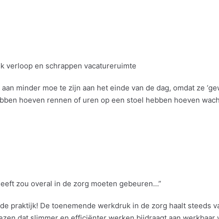
ijk verloop en schrappen vacatureruimte
an minder moe te zijn aan het einde van de dag, omdat ze ‘g
ebben hoeven rennen of uren op een stoel hebben hoeven wacht
heeft zou overal in de zorg moeten gebeuren…”
e praktijk! De toenemende werkdruk in de zorg haalt steeds va
zen dat slimmer en efficiënter werken bijdraagt aan werkbaar 