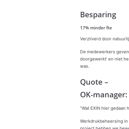
Besparing
17% minder fte
Verzilverd door natuurl
De medewerkers geven a
doorgewerkt’ en niet h
was.
Quote –
OK-manager:
“Wat EXIN hier gedaan 
Werkdrukbeheersing in d
project hebben we bewe