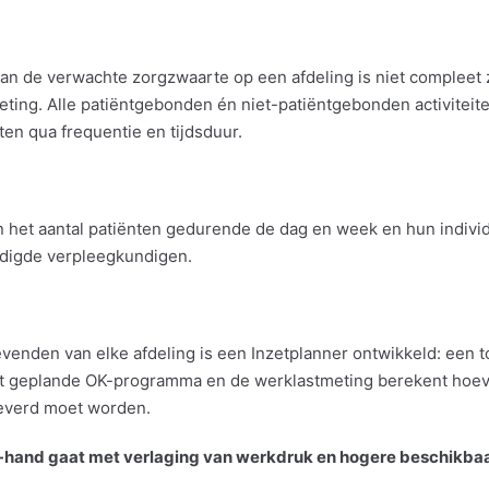
an de verwachte zorgzwaarte op een afdeling is niet compleet
ing. Alle patiëntgebonden én niet-patiëntgebonden activiteiten
en qua frequentie en tijdsduur.
n het aantal patiënten gedurende de dag en week en hun indivi
odigde verpleegkundigen.
enden van elke afdeling is een Inzetplanner ontwikkeld: een t
et geplande OK-programma en de werklastmeting berekent hoev
everd moet worden.
-hand gaat met verlaging van werkdruk en hogere beschikbaa