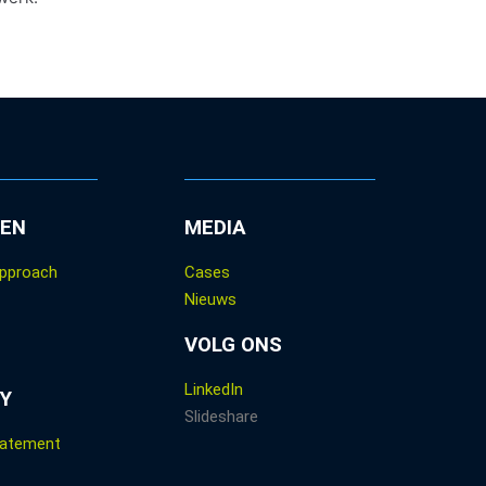
TEN
MEDIA
approach
Cases
Nieuws
VOLG ONS
LinkedIn
Y
Slideshare
tatement