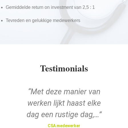
Gemiddelde return on investment van 2,5 : 1
Tevreden en gelukkige medewerkers
Testimonials
e
“Met deze manier van
“I
met
werken lijkt haast elke
en
dag een rustige dag,…”
ve
rs
z
CSA medewerker