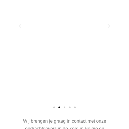
de
s
me
aast
bi
er
Wij brengen je graag in contact met onze
opdrachtgevers in de Zorg in België en