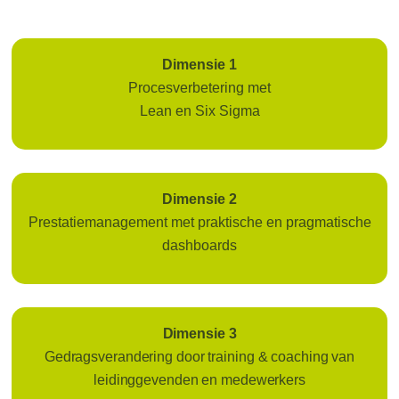
Dimensie 1
Procesverbetering met
Lean en Six Sigma
Dimensie 2
Prestatiemanagement met praktische en pragmatische
dashboards
Dimensie 3
Gedragsverandering door training & coaching van
leidinggevenden en medewerkers