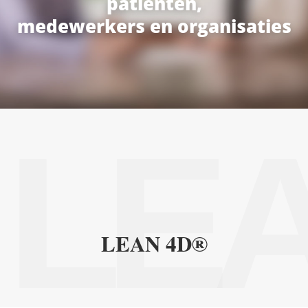
patiënten,
medewerkers en organisaties
LE
LEAN 4D®